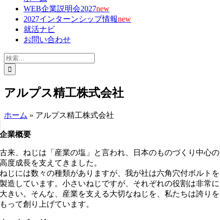
WEB企業説明会2027
new
2027インターンシップ情報
new
就活ナビ
お問い合わせ
検
索
…
アルプス精工株式会社
ホーム
»
アルプス精工株式会社
企業概要
古来、ねじは「産業の塩」と言われ、日本のものづくり中心の
高度成長を支えてきました。
ねじには数々の種類がありますが、我が社は六角穴付ボルトを
製造しています。小さいねじですが、それぞれの役割は非常に
大きい。そんな、産業を支える大切なねじを、私たちは誇りを
もって創り上げています。