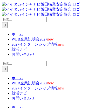
Skip
X
Facebook
YouTube
Tiktok
電
to
子
content
メ
ー
検
ル
索
…
ホーム
WEB企業説明会2027
new
2027インターンシップ情報
new
就活ナビ
お問い合わせ
検
索
…
ホーム
WEB企業説明会2027
new
2027インターンシップ情報
new
就活ナビ
お問い合わせ
ホーム