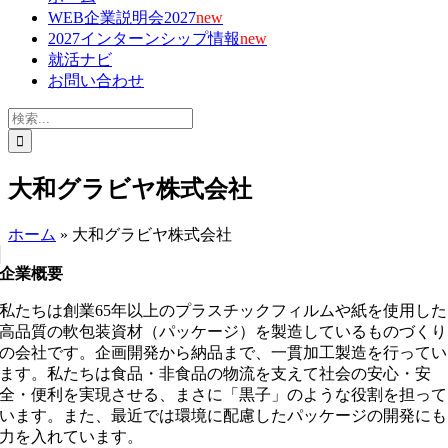
WEB企業説明会2027
new
2027インターンシップ情報
new
就活ナビ
お問い合わせ
検
索
…
大和グラビヤ株式会社
ホーム
»
大和グラビヤ株式会社
企業概要
私たちは創業65年以上のプラスチックフィルムや紙を使用した
高品質の軟包装資材（パッケージ）を製造しているものづくり
の会社です。企画開発から納品まで、一貫加工製造を行ってい
ます。私たちは食品・非食品の物流を支えて社会の安心・安
全・便利を実現させる、まさに「黒子」のような役割を担って
います。また、最近では環境に配慮したパッケージの開発にも
力を入れています。