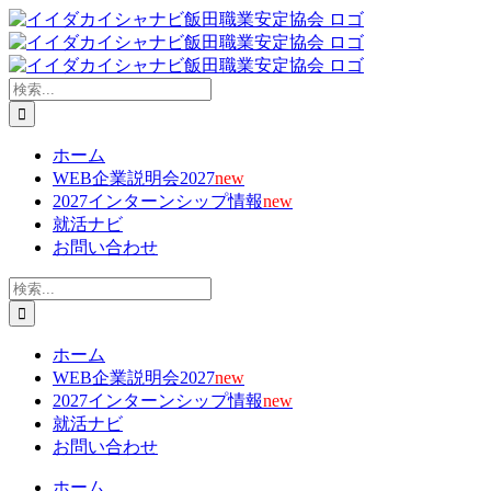
Skip
X
Facebook
YouTube
Tiktok
電
to
子
content
メ
ー
検
ル
索
…
ホーム
WEB企業説明会2027
new
2027インターンシップ情報
new
就活ナビ
お問い合わせ
検
索
…
ホーム
WEB企業説明会2027
new
2027インターンシップ情報
new
就活ナビ
お問い合わせ
ホーム