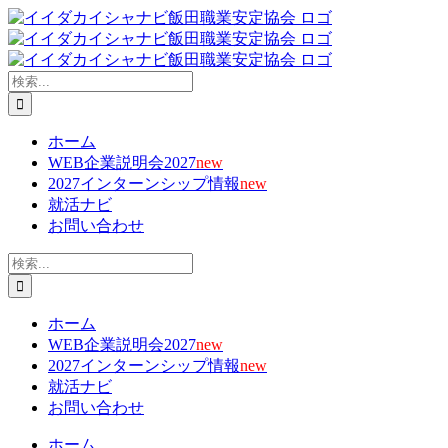
Skip
X
Facebook
YouTube
Tiktok
電
to
子
content
メ
ー
検
ル
索
…
ホーム
WEB企業説明会2027
new
2027インターンシップ情報
new
就活ナビ
お問い合わせ
検
索
…
ホーム
WEB企業説明会2027
new
2027インターンシップ情報
new
就活ナビ
お問い合わせ
ホーム