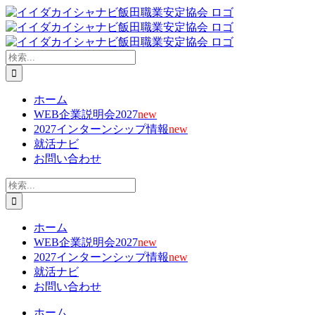
Skip
X
Facebook
YouTube
Tiktok
電
to
子
content
メ
ー
検
ル
索
…
ホーム
WEB企業説明会2027
new
2027インターンシップ情報
new
就活ナビ
お問い合わせ
検
索
…
ホーム
WEB企業説明会2027
new
2027インターンシップ情報
new
就活ナビ
お問い合わせ
ホーム