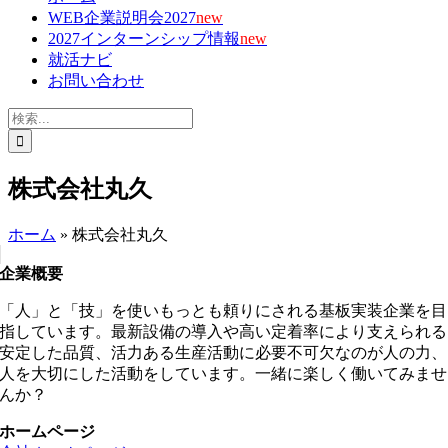
WEB企業説明会2027
new
2027インターンシップ情報
new
就活ナビ
お問い合わせ
検
索
…
株式会社丸久
ホーム
»
株式会社丸久
企業概要
「人」と「技」を使いもっとも頼りにされる基板実装企業を目
指しています。最新設備の導入や高い定着率により支えられる
安定した品質、活力ある生産活動に必要不可欠なのが人の力、
人を大切にした活動をしています。一緒に楽しく働いてみませ
んか？
ホームページ