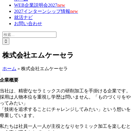
WEB企業説明会2027
new
2027インターンシップ情報
new
就活ナビ
お問い合わせ
検
索
…
株式会社エムケーセラ
ホーム
»
株式会社エムケーセラ
企業概要
当社は、精密なセラミックスの研削加工を手掛ける企業です。
採用は人物本位を重視し学歴は問いません。「ものづくりをや
ってみたい」
「技術を追求することにチャレンジしてみたい」という想いを
尊重しています。
私たちは社員一人一人が主役となりセラミック加工を楽しむと