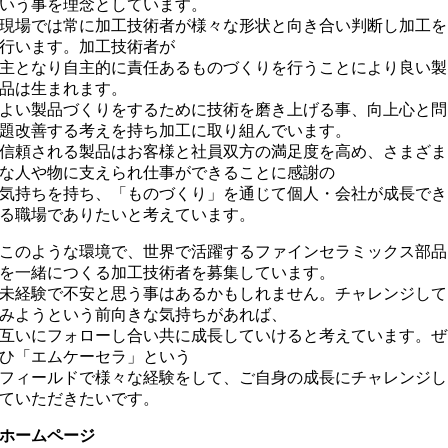
いう事を理念としています。
現場では常に加工技術者が様々な形状と向き合い判断し加工を
行います。加工技術者が
主となり自主的に責任あるものづくりを行うことにより良い製
品は生まれます。
よい製品づくりをするために技術を磨き上げる事、向上心と問
題改善する考えを持ち加工に取り組んでいます。
信頼される製品はお客様と社員双方の満足度を高め、さまざま
な人や物に支えられ仕事ができることに感謝の
気持ちを持ち、「ものづくり」を通じて個人・会社が成長でき
る職場でありたいと考えています。
このような環境で、世界で活躍するファインセラミックス部品
を一緒につくる加工技術者を募集しています。
未経験で不安と思う事はあるかもしれません。チャレンジして
みようという前向きな気持ちがあれば、
互いにフォローし合い共に成長していけると考えています。ぜ
ひ「エムケーセラ」という
フィールドで様々な経験をして、ご自身の成長にチャレンジし
ていただきたいです。
ホームページ