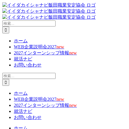
Skip
X
Facebook
YouTube
Tiktok
電
to
子
content
メ
ー
検
ル
索
…
ホーム
WEB企業説明会2027
new
2027インターンシップ情報
new
就活ナビ
お問い合わせ
検
索
…
ホーム
WEB企業説明会2027
new
2027インターンシップ情報
new
就活ナビ
お問い合わせ
ホーム