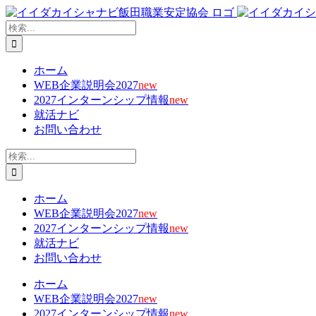
Skip
X
Facebook
YouTube
Tiktok
電
to
子
検
content
メ
索
…
ー
ホーム
ル
WEB企業説明会2027
new
2027インターンシップ情報
new
就活ナビ
お問い合わせ
検
索
…
ホーム
WEB企業説明会2027
new
2027インターンシップ情報
new
就活ナビ
お問い合わせ
ホーム
WEB企業説明会2027
new
2027インターンシップ情報
new