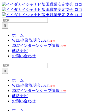
Skip
X
Facebook
YouTube
Tiktok
電
to
子
content
メ
ー
検
ル
索
…
ホーム
WEB企業説明会2027
new
2027インターンシップ情報
new
就活ナビ
お問い合わせ
検
索
…
ホーム
WEB企業説明会2027
new
2027インターンシップ情報
new
就活ナビ
お問い合わせ
ホーム