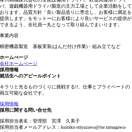
バ、遊戯機器用ドライバ製造の主力工場として企業活動をして
おります。品質方針「良い製品造りに専念し、お客様に満足を
提供します」をモットーにお客様により良いサービスの提供が
できるよう、全社員一丸となって取り組んでまいります。
事業内容
精密機器製造 基板実装
(
はんだ付け作業
)
・組み立てなど
ホームぺージ
会社ホームぺージ
採用情報
就活生へのアピールポイント
キラリと光るものづくりに挑戦する!!、仕事とプライベートの
両立可能な会社です。
採用情報
採用に関する問い合せ先
採用担当者名：管理部 宮澤 久美子
採用担当者メールアドレス：kumiko-miyazawa@tse.tamagawa-