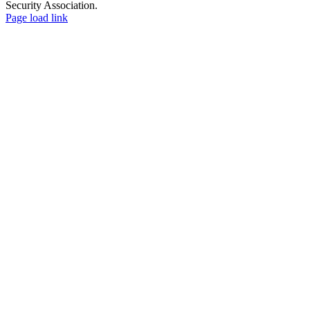
Security Association.
X
Facebook
YouTube
Tiktok
電
Page load link
Go
子
to
メ
Top
ー
ル