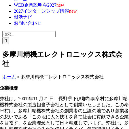
WEB企業説明会2027
new
2027インターンシップ情報
new
就活ナビ
お問い合わせ
検
索
…
多摩川精機エレクトロニックス株式会
社
ホーム
»
多摩川精機エレクトロニックス株式会社
企業概要
弊社は、2001 年11 月21 ⽇、⻑野県下伊那郡泰⾩村に多摩川精
機株式会社の製造担当⼦会社として創業いたしました。この泰
⾩村は、多摩川精機株式会社の創業者の生誕の地であり創業者
の想いである「この地に人と技術を育て社会に貢献できる企業
を目指す」を企業理念として⽇々精進しています。弊社は、多
摩川精機株式会社の生産設備用ドライバ、鉄道関連用ドライ