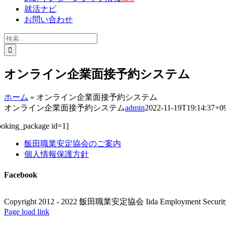
就活ナビ
お問い合わせ
検
索
…
オンライン企業面接予約システム
ホーム
»
オンライン企業面接予約システム
オンライン企業面接予約システム
admin
2022-11-19T19:14:37+0
ooking_package id=1]
飯田職業安定協会のご案内
個人情報保護方針
Facebook
Copyright 2012 - 2022 飯田職業安定協会 Iida Employment Security 
X
Facebook
YouTube
Tiktok
電
Page load link
Go
子