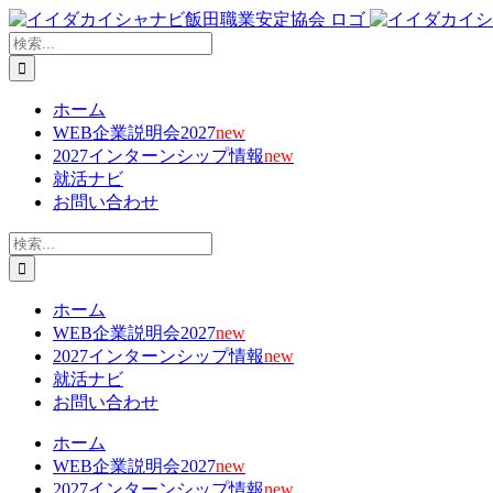
Skip
X
Facebook
YouTube
Tiktok
電
to
子
検
content
メ
索
…
ー
ホーム
ル
WEB企業説明会2027
new
2027インターンシップ情報
new
就活ナビ
お問い合わせ
検
索
…
ホーム
WEB企業説明会2027
new
2027インターンシップ情報
new
就活ナビ
お問い合わせ
ホーム
WEB企業説明会2027
new
2027インターンシップ情報
new